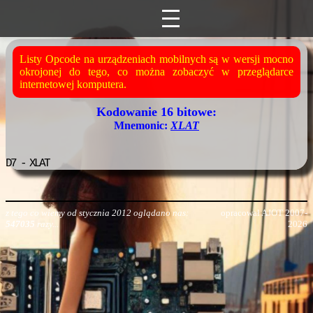
Listy Opcode na urządzeniach mobilnych są w wersji mocno
okrojonej do tego, co można zobaczyć w przeglądarce
internetowej komputera.
Kodowanie 16 bitowe:
Mnemonic:
XLAT
D7
- XLAT
z tego co wiemy od stycznia 2012 oglądano nas:
opracował AJOT 2007-
547035
razy...
2026