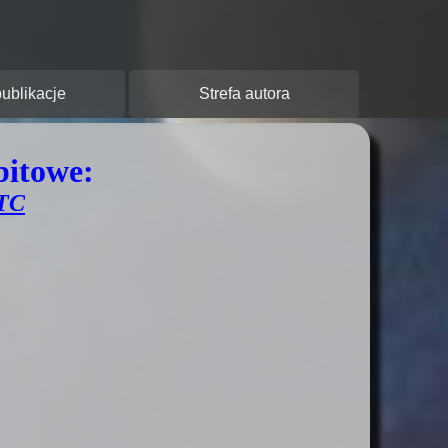
y:
ublikacje
Strefa autora
bitowe:
TC