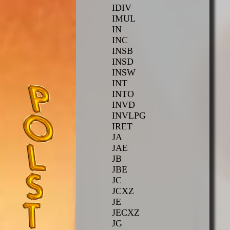
IDIV
IMUL
IN
INC
INSB
INSD
INSW
INT
INTO
INVD
INVLPG
IRET
JA
JAE
JB
JBE
JC
JCXZ
JE
JECXZ
JG