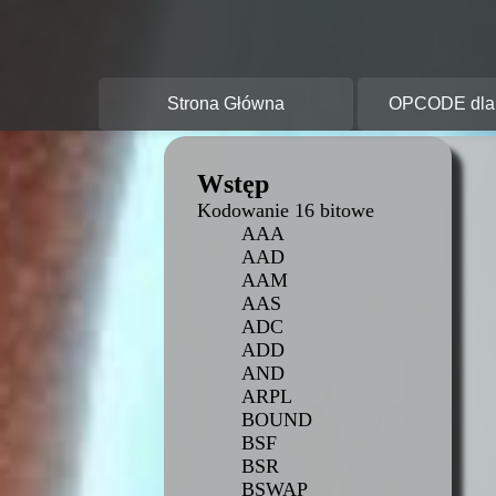
O
Strona Główna
OPCODE dla 
Wstęp
Kodowanie 16 bitowe
AAA
AAD
AAM
AAS
ADC
ADD
AND
ARPL
BOUND
BSF
BSR
BSWAP