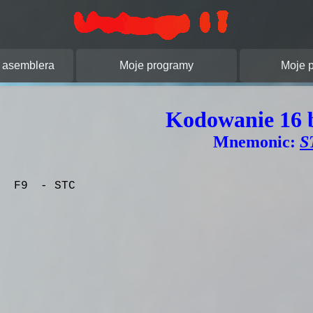
pracowanie stron
Usługi IT.
asemblera
Moje programy
Moje p
Kodowanie 16 
Mnemonic:
S
F9
- STC