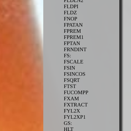
FLDLN2
FLDPI
FLDZ
FNOP
FPATAN
FPREM
FPREM1
FPTAN
FRNDINT
FS:
FSCALE
FSIN
FSINCOS
FSQRT
FTST
FUCOMPP
FXAM
FXTRACT
FYL2X
FYL2XP1
GS:
HLT