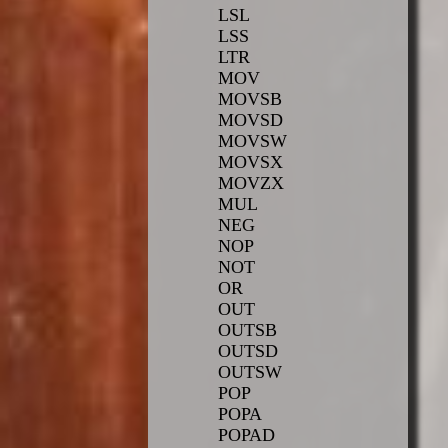
LSL
LSS
LTR
MOV
MOVSB
MOVSD
MOVSW
MOVSX
MOVZX
MUL
NEG
NOP
NOT
OR
OUT
OUTSB
OUTSD
OUTSW
POP
POPA
POPAD