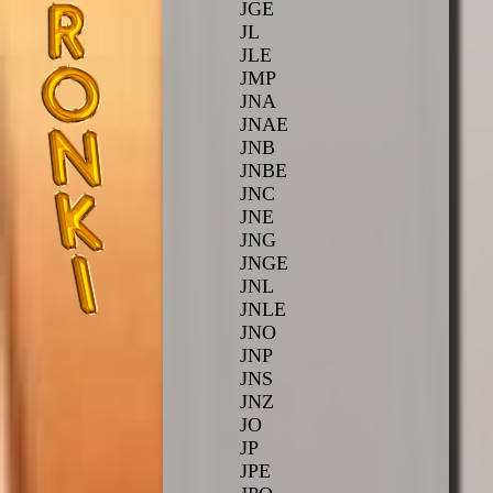
JGE
JL
JLE
JMP
JNA
JNAE
JNB
JNBE
JNC
JNE
JNG
JNGE
JNL
JNLE
JNO
JNP
JNS
JNZ
JO
JP
JPE