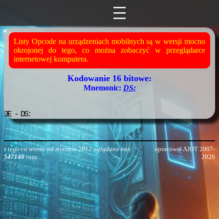
Listy Opcode na urządzeniach mobilnych są w wersji mocno
okrojonej do tego, co można zobaczyć w przeglądarce
internetowej komputera.
Kodowanie 16 bitowe:
Mnemonic:
DS:
3E
- DS:
z tego co wiemy od stycznia 2012 oglądano nas:
opracował AJOT 2007-
547140
razy...
2026