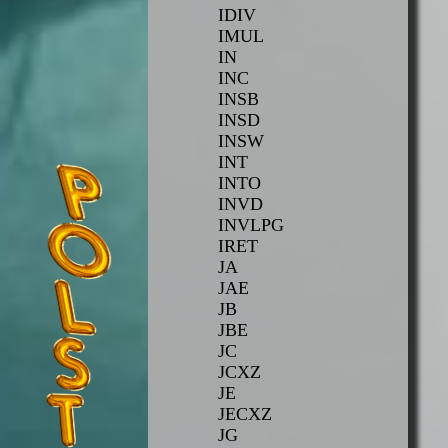
IDIV
IMUL
IN
INC
INSB
INSD
INSW
INT
INTO
INVD
INVLPG
IRET
JA
JAE
JB
JBE
JC
JCXZ
JE
JECXZ
JG