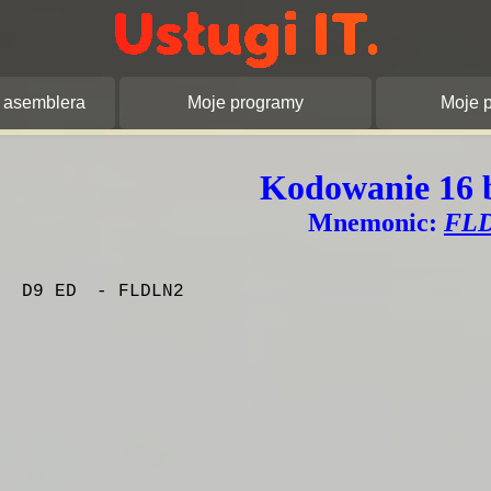
pracowanie stron
JOT (Artur Jamroż
asemblera
Moje programy
Moje p
Kodowanie 16 
Mnemonic:
FL
D9 ED
- FLDLN2