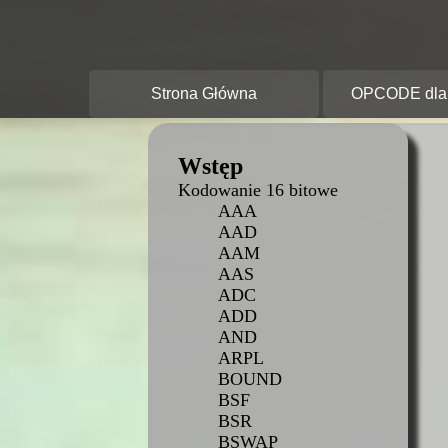
O
A
Strona Główna
OPCODE dla 
Wstęp
Kodowanie 16 bitowe
AAA
AAD
AAM
AAS
ADC
ADD
AND
ARPL
BOUND
BSF
BSR
BSWAP