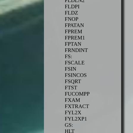
FLDLN2
FLDPI
FLDZ
FNOP
FPATAN
FPREM
FPREM1
FPTAN
FRNDINT
FS:
FSCALE
FSIN
FSINCOS
FSQRT
FTST
FUCOMPP
FXAM
FXTRACT
FYL2X
FYL2XP1
GS:
HLT