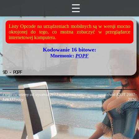
Listy Opcode na urządzeniach mobilnych są w wersji mocno
okrojonej do tego, co można zobaczyć w przeglądarce
internetowej komputera.
Kodowanie 16 bitowe:
Mnemonic:
POPF
9D
- POPF
z tego co wiemy od stycznia 2012 oglądano nas:
opracował AJOT 2007-
546377
razy...
2026