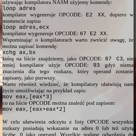
używając kompilatora NASM użyjemy komendy:
loop adres
kompilator wygeneruje OPCODE:
, dopiero w
E2 XX
momencie zapisu
loop adres,ecx
kompilator wygeneruje OPCODE:
.
67 E2 XX
Wspominając o kompilatorach warto zwrócić uwagę, że
można zapisać komendę:
xchg ax,bx
którą na liście znajdziemy, jako OPCODE:
, nie
87 C3
mniej kompilator użyje OPCODE:
gdyż niema
93
znaczenia dla tego rozkazu, który operand zostanie
zapisany, jako pierwszy.
Warto również wiedzieć, że kompilatory ułatwiają nam
życie umożliwiając na przykład zapis:
mov eax,[eax*3]
co na liście OPCODE można znaleźć pod zapisem:
mov eax,[eax+eax*2]
W celu ułatwienia odczytu z listy OPCODE wszystkie
rozkazy posiadają wskazanie na adres 0 lub też użytą
liczbę, 0 jako operand. Wszelkie podane odwołania do