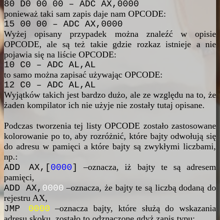
80 D0 00 00 – ADC AX,0000
ponieważ taki sam zapis daje nam OPCODE:
15 00 00 – ADC AX,0000
Wyżej opisany przypadek można znaleźć w opisie
OPCODE, ale są też takie gdzie rozkaz istnieje a nie
pojawia się na liście OPCODE:
10 C0 – ADC AL,AL
to samo można zapisać używając OPCODE:
12 C0 – ADC AL,AL
Wyjątków takich jest bardzo dużo, ale ze względu na to, że
żaden kompilator ich nie użyje nie zostały tutaj opisane.
Podczas tworzenia tej listy OPCODE zostało zastosowane
kolorowanie po to, aby rozróżnić, które bajty odwołują się
do adresu w pamięci a które bajty są zwykłymi liczbami,
np.:
–oznacza, iż bajty te są adresem
ADD AX,[
0000
]
pamięci,
–oznacza, że bajty te są liczbą dodaną do
ADD AX,
0000
rejestru AX,
–oznacza bajty, które służą do wskazania
JMP
0000
adresu skoku, zostało to odznaczone gdyż zapis typu: