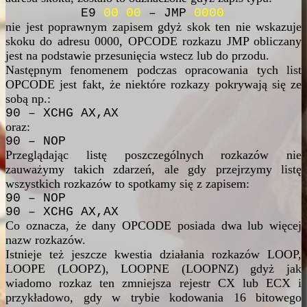
E9
00 00
– JMP
0000
nie jest poprawnym zapisem gdyż skok ten nie wskazuje
skoku do adresu 0000, OPCODE rozkazu JMP obliczany
jest na podstawie przesunięcia wstecz lub do przodu.
Następnym fenomenem podczas opracowania tych list
OPCODE jest fakt, że niektóre rozkazy pokrywają się ze
sobą np.:
90 – XCHG AX,AX
oraz:
90 – NOP
Przeglądając listę poszczególnych rozkazów nie
zauważymy takich zdarzeń, ale gdy przejrzymy listę
wszystkich rozkazów to spotkamy się z zapisem:
90 – NOP
90 – XCHG AX,AX
Co oznacza, że dany OPCODE posiada dwa lub więcej
nazw rozkazów.
Istnieje też jeszcze kwestia działania rozkazów LOOP,
LOOPE (LOOPZ), LOOPNE (LOOPNZ) gdyż jak
wiadomo rozkaz ten zmniejsza rejestr CX lub ECX i
przykładowo, gdy w trybie kodowania 16 bitowego