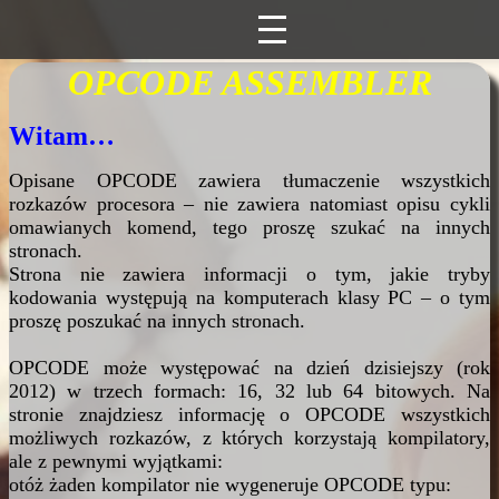
OPCODE ASSEMBLER
Witam…
Opisane OPCODE zawiera tłumaczenie wszystkich
rozkazów procesora – nie zawiera natomiast opisu cykli
omawianych komend, tego proszę szukać na innych
stronach.
Strona nie zawiera informacji o tym, jakie tryby
kodowania występują na komputerach klasy PC – o tym
proszę poszukać na innych stronach.
OPCODE może występować na dzień dzisiejszy (rok
2012) w trzech formach: 16, 32 lub 64 bitowych. Na
stronie znajdziesz informację o OPCODE wszystkich
możliwych rozkazów, z których korzystają kompilatory,
ale z pewnymi wyjątkami:
otóż żaden kompilator nie wygeneruje OPCODE typu: