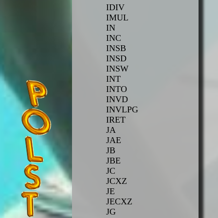
IDIV
IMUL
IN
INC
INSB
INSD
INSW
INT
INTO
INVD
INVLPG
IRET
JA
JAE
JB
JBE
JC
JCXZ
JE
JECXZ
JG