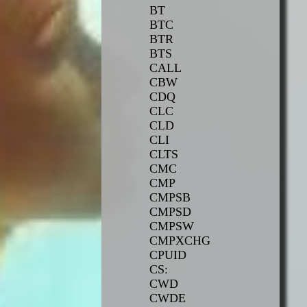
BT
BTC
BTR
BTS
CALL
CBW
CDQ
CLC
CLD
CLI
CLTS
CMC
CMP
CMPSB
CMPSD
CMPSW
CMPXCHG
CPUID
CS:
CWD
CWDE