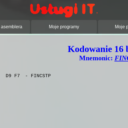
pracowanie stron
JOT (Artur Jamroż
asemblera
Moje programy
Moje p
Kodowanie 16 
Mnemonic:
FIN
D9 F7
- FINCSTP