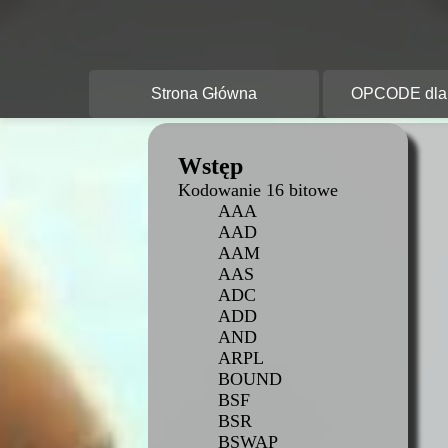
O
A
Strona Główna
OPCODE dla 
Wstęp
Kodowanie 16 bitowe
AAA
AAD
AAM
AAS
ADC
ADD
AND
ARPL
BOUND
BSF
BSR
BSWAP