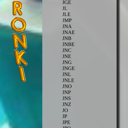
JGE
JL
JLE
JMP
JNA
JNAE
JNB
JNBE
JNC
JNE
JNG
JNGE
JNL
JNLE
JNO
JNP
JNS
JNZ
JO
JP
JPE