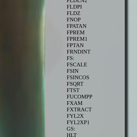
FLDLN2
FLDPI
FLDZ
FNOP
FPATAN
FPREM
FPREM1
FPTAN
FRNDINT
FS:
FSCALE
FSIN
FSINCOS
FSQRT
FTST
FUCOMPP
FXAM
FXTRACT
FYL2X
FYL2XP1
GS:
HLT