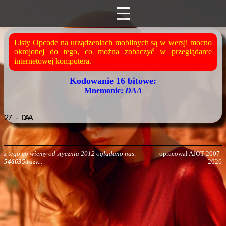
Listy Opcode na urządzeniach mobilnych są w wersji mocno
okrojonej do tego, co można zobaczyć w przeglądarce
internetowej komputera.
Kodowanie 16 bitowe:
Mnemonic:
DAA
27
- DAA
z tego co wiemy od stycznia 2012 oglądano nas:
opracował AJOT 2007-
546635
razy...
2026