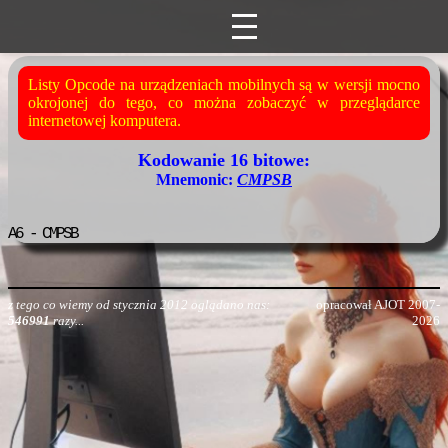
Listy Opcode na urządzeniach mobilnych są w wersji mocno
okrojonej do tego, co można zobaczyć w przeglądarce
internetowej komputera.
Kodowanie 16 bitowe:
Mnemonic:
CMPSB
A6
- CMPSB
z tego co wiemy od stycznia 2012 oglądano nas:
opracował AJOT 2007-
546991
razy...
2026