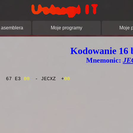
pracowanie stron
Usługi IT.
asemblera
Moje programy
Moje p
Kodowanie 16 
Mnemonic:
JE
67 E3
00
- JECXZ
+
00