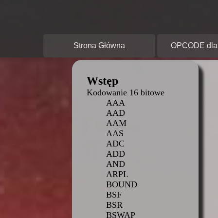
O
Strona Główna
OPCODE dla 
Wstęp
Kodowanie 16 bitowe
AAA
AAD
AAM
AAS
ADC
ADD
AND
ARPL
BOUND
BSF
BSR
BSWAP