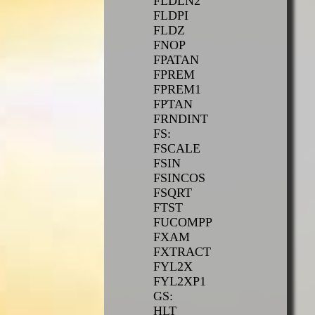
FLDLN2
FLDPI
FLDZ
FNOP
FPATAN
FPREM
FPREM1
FPTAN
FRNDINT
FS:
FSCALE
FSIN
FSINCOS
FSQRT
FTST
FUCOMPP
FXAM
FXTRACT
FYL2X
FYL2XP1
GS:
HLT