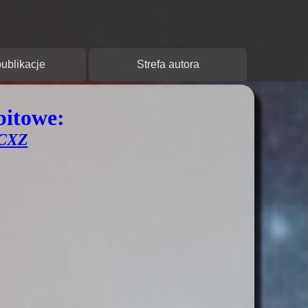
y:
ublikacje
Strefa autora
bitowe:
CXZ