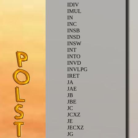
IDIV
IMUL
IN
INC
INSB
INSD
INSW
INT
INTO
INVD
INVLPG
IRET
JA
JAE
JB
JBE
JC
JCXZ
JE
JECXZ
JG