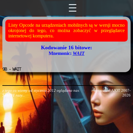
Listy Opcode na urządzeniach mobilnych są w wersji mocno
okrojonej do tego, co można zobaczyć w przeglądarce
internetowej komputera.
Kodowanie 16 bitowe:
Mnemonic:
WAIT
9B
- WAIT
z tego co wiemy od stycznia 2012 oglądano nas:
opracował AJOT 2007-
546791
razy...
2026