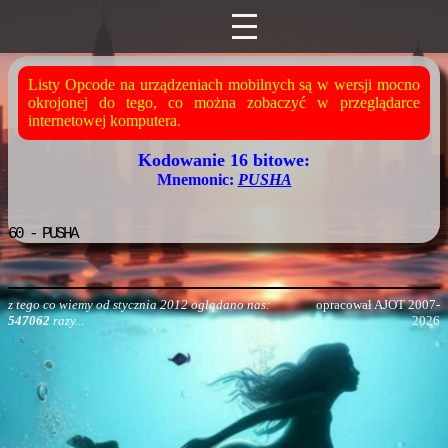
Listy Opcode na urządzeniach mobilnych są w wersji mocno
okrojonej do tego, co można zobaczyć w przeglądarce
internetowej komputera.
Kodowanie 16 bitowe:
Mnemonic:
PUSHA
60
- PUSHA
z tego co wiemy od stycznia 2012 oglądano nas:
opracował AJOT 2007-
547062
razy...
2026