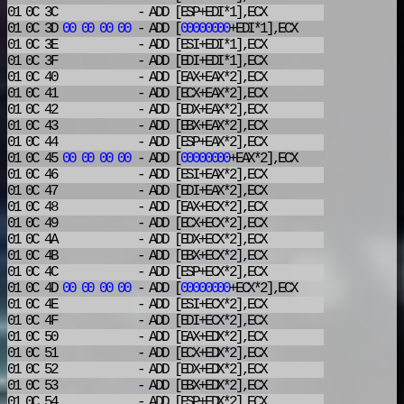
01 0C 3C
- ADD
[ESP+EDI*1],ECX
01 0C 3D
00
00
00
00
- ADD
[
00000000
+EDI*1],ECX
01 0C 3E
- ADD
[ESI+EDI*1],ECX
01 0C 3F
- ADD
[EDI+EDI*1],ECX
01 0C 40
- ADD
[EAX+EAX*2],ECX
01 0C 41
- ADD
[ECX+EAX*2],ECX
01 0C 42
- ADD
[EDX+EAX*2],ECX
01 0C 43
- ADD
[EBX+EAX*2],ECX
01 0C 44
- ADD
[ESP+EAX*2],ECX
01 0C 45
00
00
00
00
- ADD
[
00000000
+EAX*2],ECX
01 0C 46
- ADD
[ESI+EAX*2],ECX
01 0C 47
- ADD
[EDI+EAX*2],ECX
01 0C 48
- ADD
[EAX+ECX*2],ECX
01 0C 49
- ADD
[ECX+ECX*2],ECX
01 0C 4A
- ADD
[EDX+ECX*2],ECX
01 0C 4B
- ADD
[EBX+ECX*2],ECX
01 0C 4C
- ADD
[ESP+ECX*2],ECX
01 0C 4D
00
00
00
00
- ADD
[
00000000
+ECX*2],ECX
01 0C 4E
- ADD
[ESI+ECX*2],ECX
01 0C 4F
- ADD
[EDI+ECX*2],ECX
01 0C 50
- ADD
[EAX+EDX*2],ECX
01 0C 51
- ADD
[ECX+EDX*2],ECX
01 0C 52
- ADD
[EDX+EDX*2],ECX
01 0C 53
- ADD
[EBX+EDX*2],ECX
01 0C 54
- ADD
[ESP+EDX*2],ECX