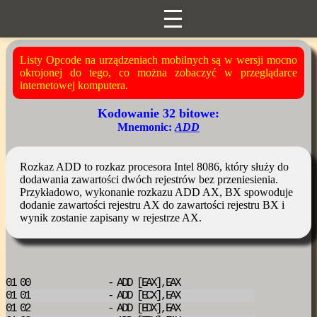
Listy Opcode na urządzeniach mobilnych są w wersji mocno
okrojonej do tego, co można zobaczyć w przeglądarce
internetowej komputera.
Kodowanie 32 bitowe:
Mnemonic:
ADD
Rozkaz ADD to rozkaz procesora Intel 8086, który służy do
dodawania zawartości dwóch rejestrów bez przeniesienia.
Przykładowo, wykonanie rozkazu ADD AX, BX spowoduje
dodanie zawartości rejestru AX do zawartości rejestru BX i
wynik zostanie zapisany w rejestrze AX.
01 00
- ADD
[EAX],EAX
01 01
- ADD
[ECX],EAX
01 02
- ADD
[EDX],EAX