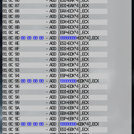
01 0C 86
- ADD
[ESI+EAX*4],ECX
01 0C 87
- ADD
[EDI+EAX*4],ECX
01 0C 88
- ADD
[EAX+ECX*4],ECX
01 0C 89
- ADD
[ECX+ECX*4],ECX
01 0C 8A
- ADD
[EDX+ECX*4],ECX
01 0C 8B
- ADD
[EBX+ECX*4],ECX
01 0C 8C
- ADD
[ESP+ECX*4],ECX
01 0C 8D
00
00
00
00
- ADD
[
00000000
+ECX*4],ECX
01 0C 8E
- ADD
[ESI+ECX*4],ECX
01 0C 8F
- ADD
[EDI+ECX*4],ECX
01 0C 90
- ADD
[EAX+EDX*4],ECX
01 0C 91
- ADD
[ECX+EDX*4],ECX
01 0C 92
- ADD
[EDX+EDX*4],ECX
01 0C 93
- ADD
[EBX+EDX*4],ECX
01 0C 94
- ADD
[ESP+EDX*4],ECX
01 0C 95
00
00
00
00
- ADD
[
00000000
+EDX*4],ECX
01 0C 96
- ADD
[ESI+EDX*4],ECX
01 0C 97
- ADD
[EDI+EDX*4],ECX
01 0C 98
- ADD
[EAX+EBX*4],ECX
01 0C 99
- ADD
[ECX+EBX*4],ECX
01 0C 9A
- ADD
[EDX+EBX*4],ECX
01 0C 9B
- ADD
[EBX+EBX*4],ECX
01 0C 9C
- ADD
[ESP+EBX*4],ECX
01 0C 9D
00
00
00
00
- ADD
[
00000000
+EBX*4],ECX
01 0C 9E
- ADD
[ESI+EBX*4],ECX