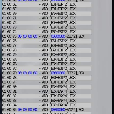
01 0C 6D
00
00
00
00
- ADD
[
00000000
+EBP*2],ECX
01 0C 6E
- ADD
[ESI+EBP*2],ECX
01 0C 6F
- ADD
[EDI+EBP*2],ECX
01 0C 70
- ADD
[EAX+ESI*2],ECX
01 0C 71
- ADD
[ECX+ESI*2],ECX
01 0C 72
- ADD
[EDX+ESI*2],ECX
01 0C 73
- ADD
[EBX+ESI*2],ECX
01 0C 74
- ADD
[ESP+ESI*2],ECX
01 0C 75
00
00
00
00
- ADD
[
00000000
+ESI*2],ECX
01 0C 76
- ADD
[ESI+ESI*2],ECX
01 0C 77
- ADD
[EDI+ESI*2],ECX
01 0C 78
- ADD
[EAX+EDI*2],ECX
01 0C 79
- ADD
[ECX+EDI*2],ECX
01 0C 7A
- ADD
[EDX+EDI*2],ECX
01 0C 7B
- ADD
[EBX+EDI*2],ECX
01 0C 7C
- ADD
[ESP+EDI*2],ECX
01 0C 7D
00
00
00
00
- ADD
[
00000000
+EDI*2],ECX
01 0C 7E
- ADD
[ESI+EDI*2],ECX
01 0C 7F
- ADD
[EDI+EDI*2],ECX
01 0C 80
- ADD
[EAX+EAX*4],ECX
01 0C 81
- ADD
[ECX+EAX*4],ECX
01 0C 82
- ADD
[EDX+EAX*4],ECX
01 0C 83
- ADD
[EBX+EAX*4],ECX
01 0C 84
- ADD
[ESP+EAX*4],ECX
01 0C 85
00
00
00
00
- ADD
[
00000000
+EAX*4],ECX