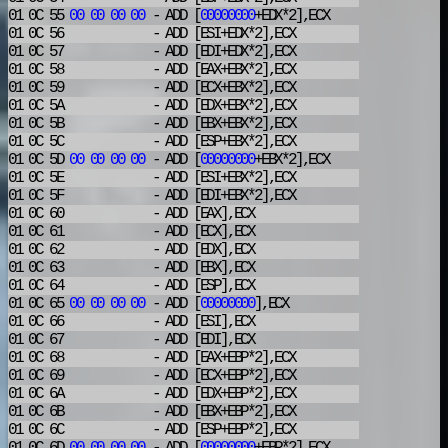
01 0C 55
00
00
00
00
- ADD
[
00000000
+EDX*2],ECX
01 0C 56
- ADD
[ESI+EDX*2],ECX
01 0C 57
- ADD
[EDI+EDX*2],ECX
01 0C 58
- ADD
[EAX+EBX*2],ECX
01 0C 59
- ADD
[ECX+EBX*2],ECX
01 0C 5A
- ADD
[EDX+EBX*2],ECX
01 0C 5B
- ADD
[EBX+EBX*2],ECX
01 0C 5C
- ADD
[ESP+EBX*2],ECX
01 0C 5D
00
00
00
00
- ADD
[
00000000
+EBX*2],ECX
01 0C 5E
- ADD
[ESI+EBX*2],ECX
01 0C 5F
- ADD
[EDI+EBX*2],ECX
01 0C 60
- ADD
[EAX],ECX
01 0C 61
- ADD
[ECX],ECX
01 0C 62
- ADD
[EDX],ECX
01 0C 63
- ADD
[EBX],ECX
01 0C 64
- ADD
[ESP],ECX
01 0C 65
00
00
00
00
- ADD
[
00000000
],ECX
01 0C 66
- ADD
[ESI],ECX
01 0C 67
- ADD
[EDI],ECX
01 0C 68
- ADD
[EAX+EBP*2],ECX
01 0C 69
- ADD
[ECX+EBP*2],ECX
01 0C 6A
- ADD
[EDX+EBP*2],ECX
01 0C 6B
- ADD
[EBX+EBP*2],ECX
01 0C 6C
- ADD
[ESP+EBP*2],ECX